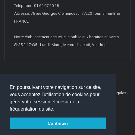
Téléphone: 01.64.07.20.18
Adresse: 76 rue Georges Clémenceau, 77220 Tournan-en-Brie
FRANCE
Notre établissement accueille le public aux horaires suivants :
8h35 à 17h35 - Lundi, Mardi, Mercredi, Jeudi, Vendredi
En poursuivant votre navigation sur ce site,
© 2022
Websco Innovations
-
Mentions Légales
-
vous acceptez l'utilisation de cookies pour
gérer votre session et mesurer la
Liste Complète des articles
fréquentation du site.
Continuer